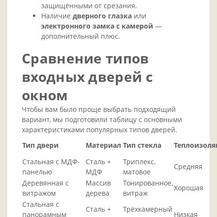
защищёнными от срезания.
Наличие
дверного глазка
или
электронного замка с камерой
—
дополнительный плюс.
Сравнение типов
входных дверей с
окном
Чтобы вам было проще выбрать подходящий
вариант, мы подготовили таблицу с основными
характеристиками популярных типов дверей.
Тип двери
Материал
Тип стекла
Теплоизоля
Стальная с МДФ-
Сталь +
Триплекс,
Средняя
панелью
МДФ
матовое
Деревянная с
Массив
Тонированное,
Хорошая
витражом
дерева
витраж
Стальная с
Сталь +
Трёхкамерный
панорамным
Низкая