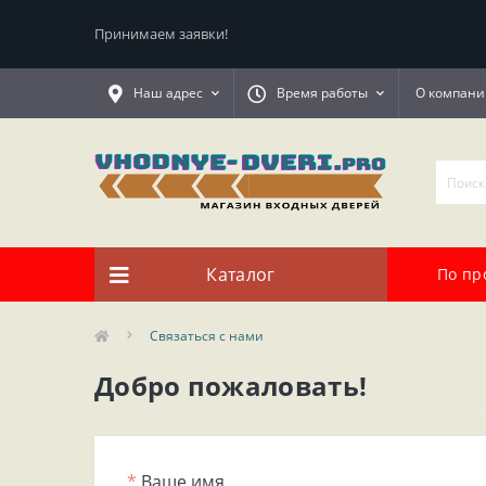
Принимаем заявки!
Наш адрес
Время работы
О компани
Каталог
По пр
Связаться с нами
Добро пожаловать!
*
Ваше имя