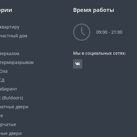
ории
Время работы
 квартиру
09:00 - 21:00
 частный дом
Мы в социальных сетях:
 зеркалом
 терморазрывом
Ола
СД
абиринт
 (Buldoors)
атные двери
ые
орчатые
ные двери