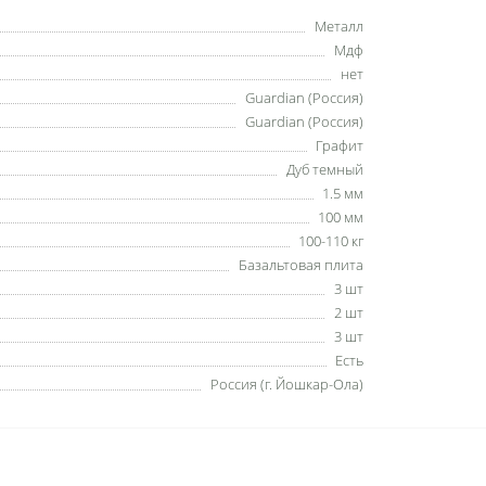
Металл
Мдф
нет
Guardian (Россия)
Guardian (Россия)
Графит
Дуб темный
1.5 мм
100 мм
100-110 кг
Базальтовая плита
3 шт
2 шт
3 шт
Есть
Россия (г. Йошкар-Ола)