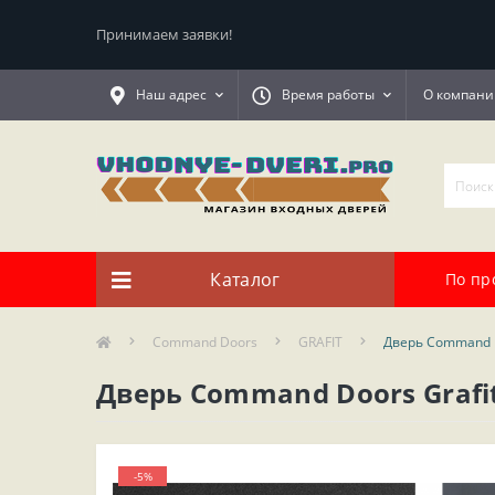
Принимаем заявки!
Наш адрес
Время работы
О компани
Каталог
По пр
Command Doors
GRAFIT
Дверь Command D
Дверь Command Doors Grafi
-5%