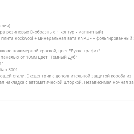
алия)
ра резиновых D-образных, 1 контур - магнитный)
 плита Rockwool + минеральная вата KNAUF + фольгированный S
ково полимерной краской, цвет "Букле графит"
панелью от 10мм цвет "Темный Дуб"
11
ian 3001
щей стали. Эксцентрик с дополнительной защитой короба из
ая накладка с автоматической шторкой. Независимая ночная з