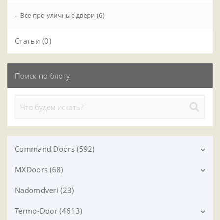
-
Все про уличные двери (6)
Статьи (0)
Поиск по блогу
Command Doors (592)
MXDoors (68)
BROWN (27)
CHALET (26)
Nadomdveri (23)
MXM-7 (22)
CHALET WHITE (27)
Модерн (0)
Termo-Door (4613)