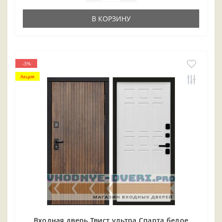
В КОРЗИНУ
-3%
Акция
Входная дверь Твист ультра Спарта белое