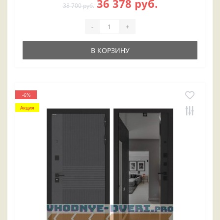
36 378 руб.
38 700 руб.
-
+
В КОРЗИНУ
-6%
Акция