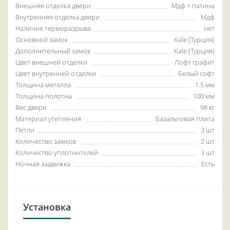
Внешняя отделка двери
Мдф + патина
Внутренняя отделка двери
Мдф
Наличие терморазрыва
нет
Основной замок
Kale (Турция)
Дополнительный замок
Kale (Турция)
Цвет внешней отделки
Лофт графит
Цвет внутренней отделки
Белый софт
Толщина металла
1.5 мм
Толщина полотна
100 мм
Вес двери
98 кг
Материал утепления
Базальтовая плита
Петли
3 шт
Количество замков
2 шт
Количество уплотнителей
3 шт
Ночная задвижка
Есть
Установка