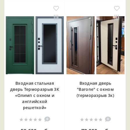
Входная cтальная
Входная дверь
дверь Терморазрыв 3К
"Barone" с окном
«Олимп с окном и
(терморазрыв 3к)
английской
решеткой»
0
0