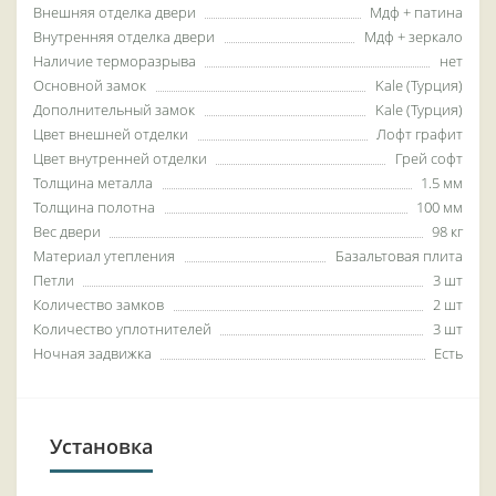
Внешняя отделка двери
Мдф + патина
Внутренняя отделка двери
Мдф + зеркало
Наличие терморазрыва
нет
Основной замок
Kale (Турция)
Дополнительный замок
Kale (Турция)
Цвет внешней отделки
Лофт графит
Цвет внутренней отделки
Грей софт
Толщина металла
1.5 мм
Толщина полотна
100 мм
Вес двери
98 кг
Материал утепления
Базальтовая плита
Петли
3 шт
Количество замков
2 шт
Количество уплотнителей
3 шт
Ночная задвижка
Есть
Установка