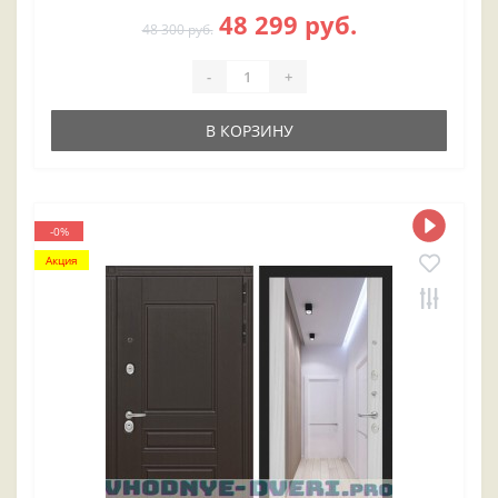
48 299 руб.
48 300 руб.
-
+
В КОРЗИНУ
-0%
Акция