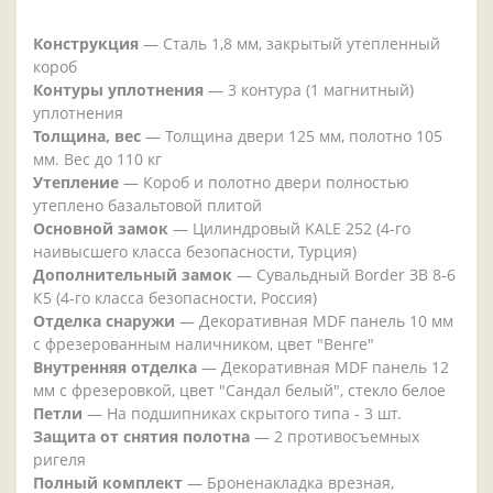
Конструкция
— Сталь 1,8 мм, закрытый утепленный
короб
Контуры уплотнения
— 3 контура (1 магнитный)
уплотнения
Толщина, вес
— Толщина двери 125 мм, полотно 105
мм. Вес до 110 кг
Утепление
— Короб и полотно двери полностью
утеплено базальтовой плитой
Основной замок
— Цилиндровый KALE 252 (4-го
наивысшего класса безопасности, Турция)
Дополнительный замок
— Сувальдный Border ЗВ 8-6
К5 (4-го класса безопасности, Россия)
Отделка снаружи
— Декоративная MDF панель 10 мм
с фрезерованным наличником, цвет "Венге"
Внутренняя отделка
— Декоративная MDF панель 12
мм с фрезеровкой, цвет "Сандал белый", стекло белое
Петли
— На подшипниках скрытого типа - 3 шт.
Защита от снятия полотна
— 2 противосъемных
ригеля
Полный комплект
— Броненакладка врезная,