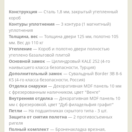
Конструкция
— Сталь 1,8 мм, закрытый утепленный
короб
Контуры уплотнения
— 3 контура (1 магнитный)
уплотнения
Толщина, вес
— Толщина двери 125 мм, полотно 105
мм. Вес до 110 кг
Утепление
— Короб и полотно двери полностью
утеплено базальтовой плитой
Основной замок
— Цилиндровый KALE 252 (4-го
наивысшего класса безопасности, Турция)
Дополнительный замок
— Сувальдный Border ЗВ 8-6
К5 (4-го класса безопасности, Россия)
Отделка снаружи
— Декоративная MDF панель 10 мм
с фрезерованным наличником, цвет "Венге"
Внутренняя отделка
— Декоративная MDF панель 10
мм с фрезеровкой, цвет "Дуб филадельфия графит"
Петли
— На подшипниках скрытого типа - 3 шт.
Защита от снятия полотна
— 2 противосъемных
ригеля
Полный комплект
— Броненакладка врезная,