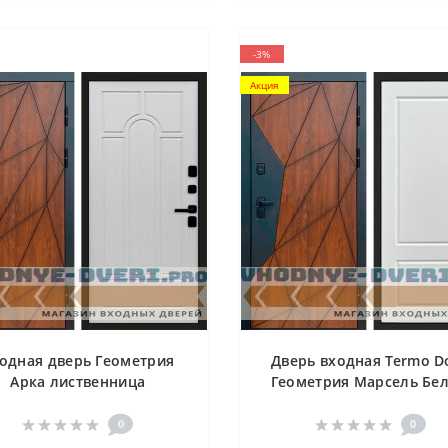
-3%
Акция
одная дверь Геометрия
Дверь входная Termo D
Арка лиственница
Геометрия Марсель Бе
софт
0
0