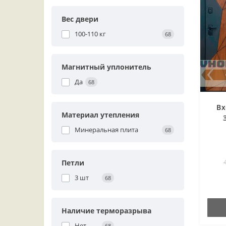
Вес двери
100-110 кг
68
Магнитный уплонитель
Да
68
Вх
Материал утепления
Минеральная плита
68
Петли
3 шт
68
Наличие терморазрыва
Нет
68