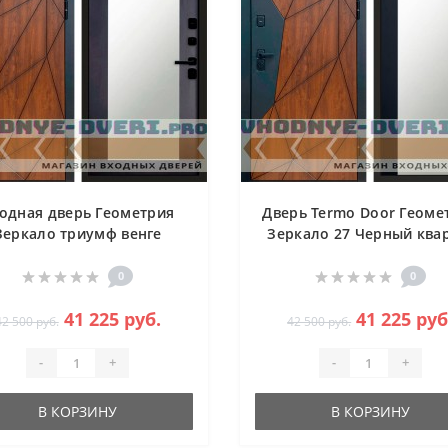
одная дверь Геометрия
Дверь Termo Door Геоме
Зеркало триумф венге
Зеркало 27 Черный ква
зеркало тонированно
0
0
41 225 руб.
41 225 руб
42 500 руб.
42 500 руб.
-
+
-
+
В КОРЗИНУ
В КОРЗИНУ