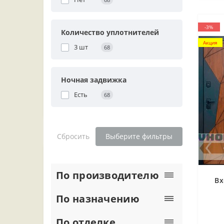
-3%
Количество уплотнителей
Акция
3 шт
68
Ночная задвижка
Есть
68
Сбросить
Выберите фильтры
По производителю
Вх
По назначению
По отделке