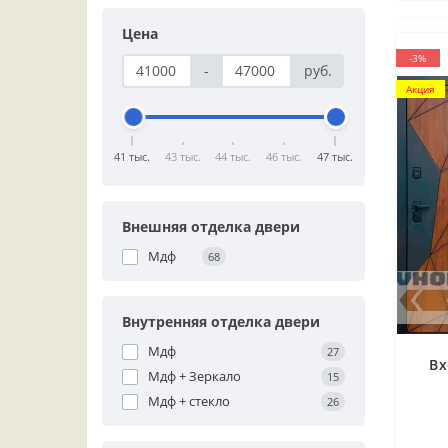
Цена
-3%
-
руб.
Акция
41 тыс.
43 тыс.
44 тыс.
46 тыс.
47 тыс.
Внешняя отделка двери
Мдф
68
Внутренняя отделка двери
Мдф
27
Вх
Мдф + Зеркало
15
Мдф + стекло
26