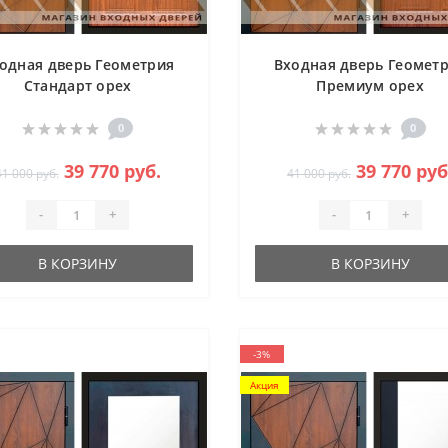
одная дверь Геометрия
Входная дверь Геомет
Стандарт орех
Премиум орех
0
0
39 770 руб.
39 770 руб
41 000 руб.
41 000 руб.
-
+
-
+
В КОРЗИНУ
В КОРЗИНУ
-3%
Акция