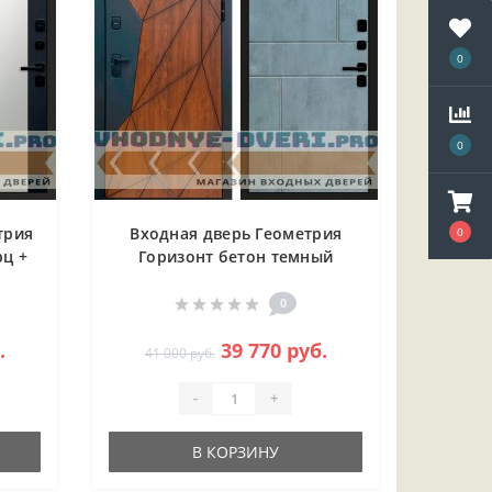
0
0
трия
Входная дверь Геометрия
0
рц +
Горизонт бетон темный
е
0
.
39 770 руб.
41 000 руб.
-
+
В КОРЗИНУ