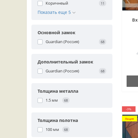
Коричнеый
11
Показать еще 5
Вх
Основной замок
Guardian (Россия)
68
Дополнительный замок
Guardian (Россия)
68
Толщина металла
1.5 мм
68
-3%
Акция
Толщина полотна
100 мм
68