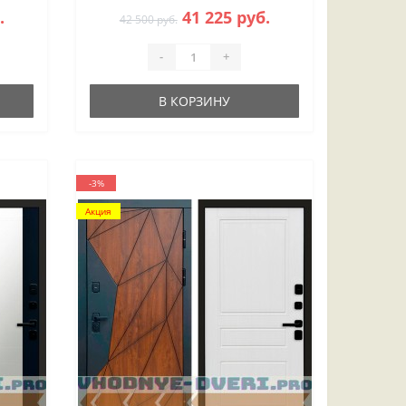
.
41 225 руб.
42 500 руб.
-
+
В КОРЗИНУ
-3%
Акция