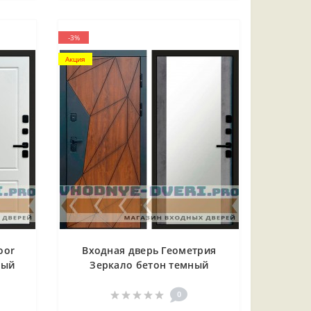
-3%
Акция
oor
Входная дверь Геометрия
лый
Зеркало бетон темный
0