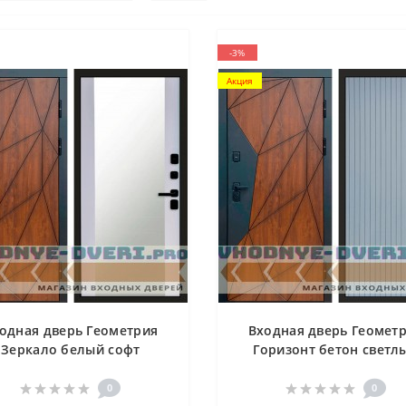
-3%
Акция
одная дверь Геометрия
Входная дверь Геомет
Зеркало белый софт
Горизонт бетон светл
0
0