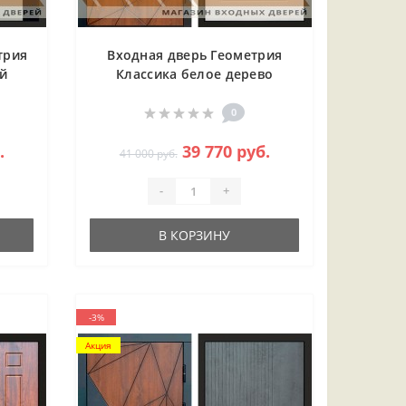
трия
Входная дверь Геометрия
ый
Классика белое дерево
0
.
39 770 руб.
41 000 руб.
-
+
В КОРЗИНУ
-3%
Акция