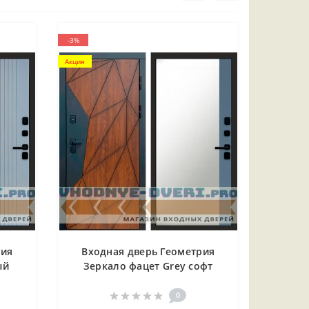
-3%
Акция
рия
Входная дверь Геометрия
ый
Зеркало фацет Grey софт
0