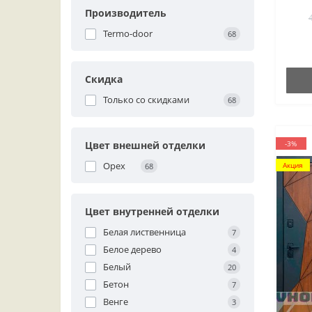
Производитель
Termo-door
68
Скидка
Только со cкидками
68
Цвет внешней отделки
-3%
Орех
Акция
68
Цвет внутренней отделки
Белая лиственница
7
Белое дерево
4
Белый
20
Бетон
7
Венге
3