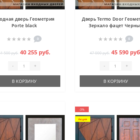
одная дверь Геометрия
Дверь Termo Door Геоме
Porte black
Зеркало фацет Черн
кварц
0
0
40 255 руб.
45 590 руб
41 500 руб.
47 000 руб.
-
+
-
+
В КОРЗИНУ
В КОРЗИНУ
-3%
Акция