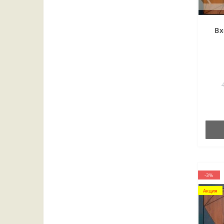
Вх
-3%
Акция