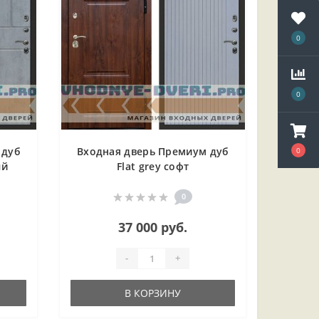
0
0
 дуб
Входная дверь Премиум дуб
0
ый
Flat grey софт
0
37 000 руб.
-
+
В КОРЗИНУ