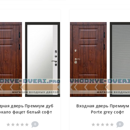
дная дверь Премиум дуб
Входная дверь Премиум
ркало фацет белый софт
Porte grey софт
0
0