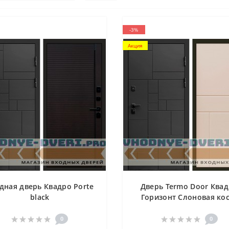
-3%
Акция
дная дверь Квадро Porte
Дверь Termo Door Ква
black
Горизонт Слоновая ко
0
0