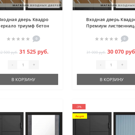
Входная дверь Квадро
Входная дверь Квадр
Зеркало триумф бетон
Премиум лиственниц
светлый
0
0
31 525 руб.
30 070 руб
32 500 руб.
31 000 руб.
-
+
-
+
В КОРЗИНУ
В КОРЗИНУ
-3%
Акция