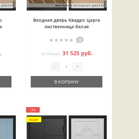
о
Входная дверь Квадро Царга
а
лиственница белая
0
.
31 525 руб.
32 500 руб.
-
+
В КОРЗИНУ
-3%
Акция