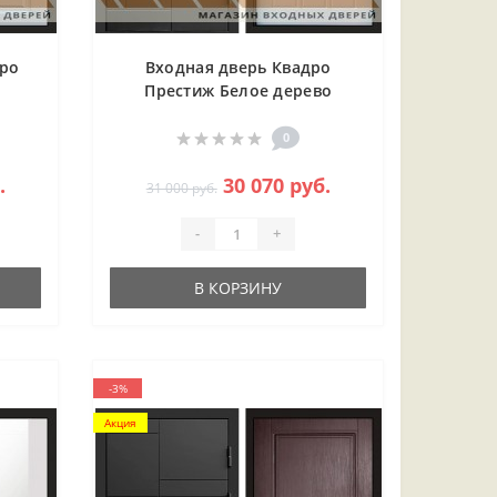
дро
Входная дверь Квадро
Престиж Белое дерево
0
.
30 070 руб.
31 000 руб.
-
+
В КОРЗИНУ
-3%
Акция