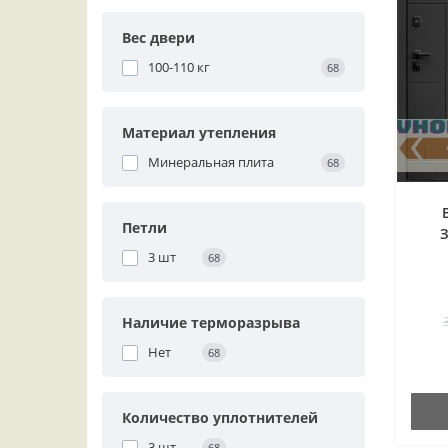
Вес двери
100-110 кг
68
Материал утепления
Минеральная плита
68
Петли
3 шт
68
Наличие терморазрыва
Нет
68
Количество уплотнителей
3 шт
68