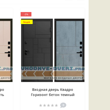
-3%
Акция
дро
Входная дверь Квадро
сть
Горизонт бетон темный
0