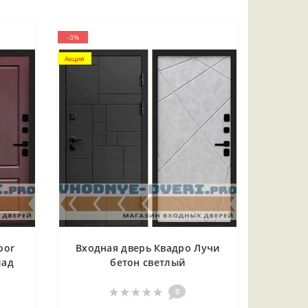
-3%
Акция
oor
Входная дверь Квадро Лучи
лад
бетон светлый
0