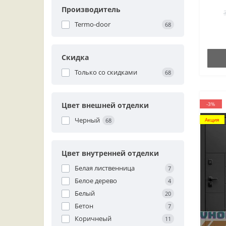
Производитель
Termo-door
68
Скидка
Только со cкидками
68
Цвет внешней отделки
-3%
Черный
Акция
68
Цвет внутренней отделки
Белая лиственница
7
Белое дерево
4
Белый
20
Бетон
7
Коричнеый
11