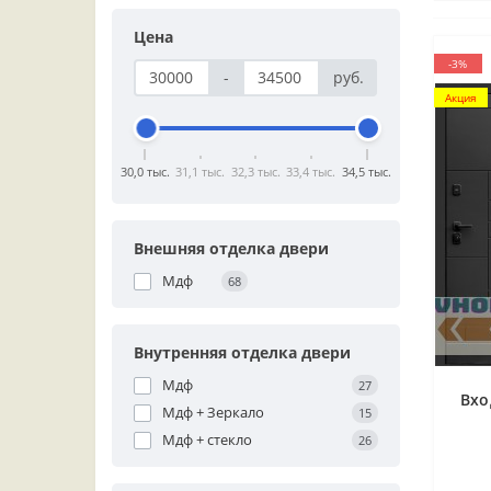
Цена
-3%
-
руб.
Акция
30,0 тыс.
31,1 тыс.
32,3 тыс.
33,4 тыс.
34,5 тыс.
Внешняя отделка двери
Мдф
68
Внутренняя отделка двери
Мдф
27
Вхо
Мдф + Зеркало
15
Мдф + стекло
26