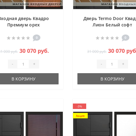
Входная дверь Квадро
Дверь Termo Door Ква
Премиум орех
Лион Белый софт
0
0
30 070 руб.
30 070 руб
31 000 руб.
31 000 руб.
-
+
-
+
В КОРЗИНУ
В КОРЗИНУ
-3%
Акция