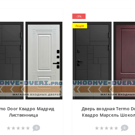
-3%
Акция
rmo Door Квадро Мадрид
Дверь входная Termo D
Лиственница
Квадро Марсель Шоко
0
0