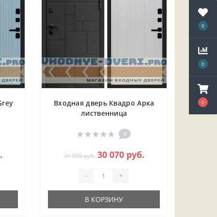
0
0
Grey
Входная дверь Квадро Арка
0
лиственница
0
.
30 070 руб.
31 000 руб.
-
+
В КОРЗИНУ