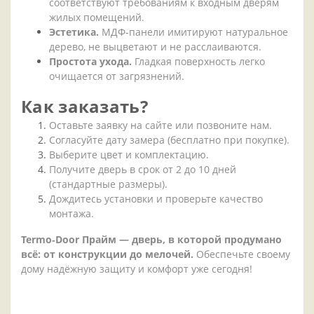
соответствуют
требованиям
к
входным
дверям
жилых
помещений.
Эстетика.
МДФ‑панели
имитируют
натуральное
дерево,
не
выцветают
и
не
расслаиваются.
Простота
ухода.
Гладкая
поверхность
легко
очищается
от
загрязнений.
Как
заказать?
Оставьте
заявку
на
сайте
или
позвоните
нам.
Согласуйте
дату
замера
(бесплатно
при
покупке).
Выберите
цвет
и
комплектацию.
Получите
дверь
в
срок
от
2
до
10
дней
(стандартные
размеры).
Дождитесь
установки
и
проверьте
качество
монтажа.
Termo‑Door
Прайм
— дверь,
в
которой
продумано
всё:
от
конструкции
до
мелочей.
Обеспечьте
своему
дому
надёжную
защиту
и
комфорт
уже
сегодня!