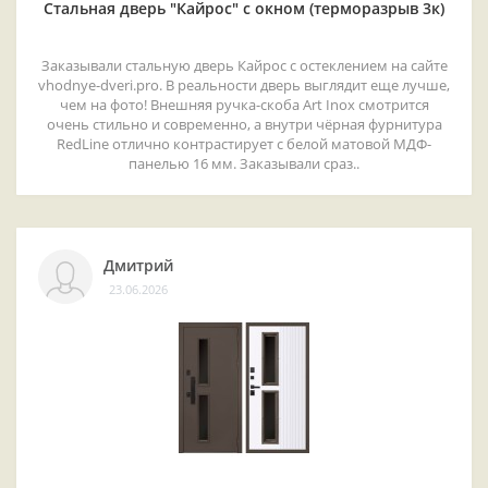
Стальная дверь "Кайрос" с окном (терморазрыв 3к)
Заказывали стальную дверь Кайрос с остеклением на сайте
vhodnye-dveri.pro. В реальности дверь выглядит еще лучше,
чем на фото! Внешняя ручка-скоба Art Inox смотрится
очень стильно и современно, а внутри чёрная фурнитура
RedLine отлично контрастирует с белой матовой МДФ-
панелью 16 мм. Заказывали сраз..
Дмитрий
23.06.2026