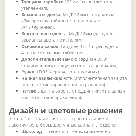
Толщина
коробки:
120
мм
(закрытого
типа,
утеплённая).
Внешняя
отделка:
МДФ
12
мм
с
покрытием
«Винорит»
(устойчиво
к
царапинам
и
УФ‑излучению).
Внутренняя
отделка:
МДФ
12
мм
(доступны
варианты
цвета
по
каталогу).
Основной
замок:
Гардиан
32.11
(сувальдный,
4‑го
класса
взломостойкости).
Дополнительный
замок:
Гардиан
30.01
(цилиндровый,
с
защитой
от
высверливания).
Ручка:
LD
93
(чёрная,
эргономичная).
Ночная
задвижка:
есть
(дополнительная
защита
от
несанкционированного
открывания).
Петли:
3
шт.
на
опорных
подшипниках
(плавный
ход,
отсутствие
провисания).
Дизайн
и
цветовые
решения
Termo‑Door
Прайм
сочетает
строгость
линий
и
лаконичность
форм.
Доступные
варианты
отделки:
Шоколад
— тёплый
оттенок,
гармонично