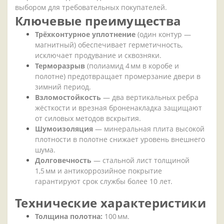
выбором
для
требовательных
покупателей.
Ключевые
преимущества
Трёхконтурное
уплотнение
(один
контур
—
магнитный)
обеспечивает
герметичность,
исключает
продувание
и
сквозняки.
Терморазрыв
(полиамид
4
мм
в
коробе
и
полотне)
предотвращает
промерзание
двери
в
зимний
период.
Взломостойкость
— два
вертикальных
ребра
жёсткости
и
врезная
броненакладка
защищают
от
силовых
методов
вскрытия.
Шумоизоляция
— минеральная
плита
высокой
плотности
в
полотне
снижает
уровень
внешнего
шума.
Долговечность
— стальной
лист
толщиной
1,5
мм
и
антикоррозийное
покрытие
гарантируют
срок
службы
более
10
лет.
Технические
характеристики
Толщина
полотна:
100
мм.