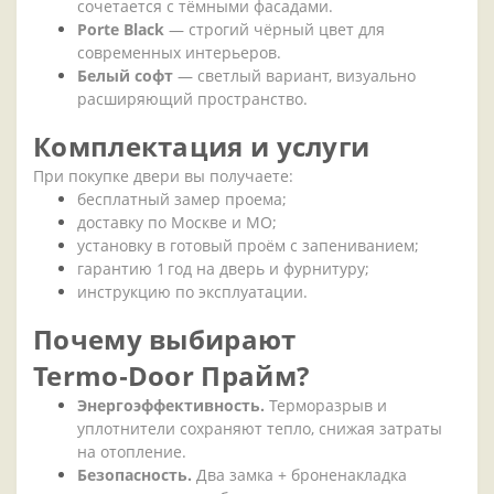
сочетается
с
тёмными
фасадами.
Porte
Black
— строгий
чёрный
цвет
для
современных
интерьеров.
Белый
софт
— светлый
вариант,
визуально
расширяющий
пространство.
Комплектация
и
услуги
При
покупке
двери
вы
получаете:
бесплатный
замер
проема;
доставку
по
Москве
и
МО;
установку
в
готовый
проём
с
запениванием;
гарантию
1
год
на
дверь
и
фурнитуру;
инструкцию
по
эксплуатации.
Почему
выбирают
Termo‑Door
Прайм?
Энергоэффективность.
Терморазрыв
и
уплотнители
сохраняют
тепло,
снижая
затраты
на
отопление.
Безопасность.
Два
замка
+ броненакладка