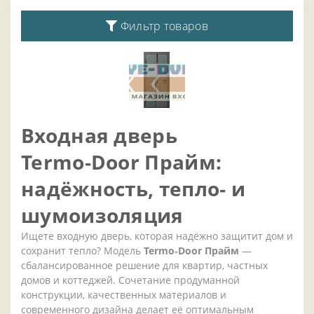
Фильтр товаров
Входная
дверь
Termo‑Door
Прайм:
надёжность,
тепло‑
и
шумоизоляция
Ищете
входную
дверь,
которая
надёжно
защитит
дом
и
сохранит
тепло?
Модель
Termo‑Door
Прайм
—
сбалансированное
решение
для
квартир,
частных
домов
и
коттеджей.
Сочетание
продуманной
конструкции,
качественных
материалов
и
современного
дизайна
делает
её
оптимальным