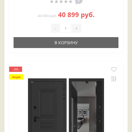
0
40 899 руб.
40 900 руб.
-
+
В КОРЗИНУ
-0%
Акция