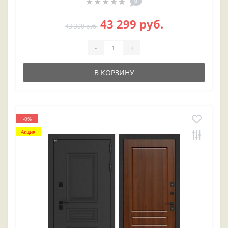
0
43 299 руб.
43 300 руб.
-
+
В КОРЗИНУ
-0%
Акция