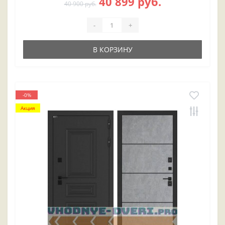
40 899 руб.
40 900 руб.
-
+
В КОРЗИНУ
-0%
Акция