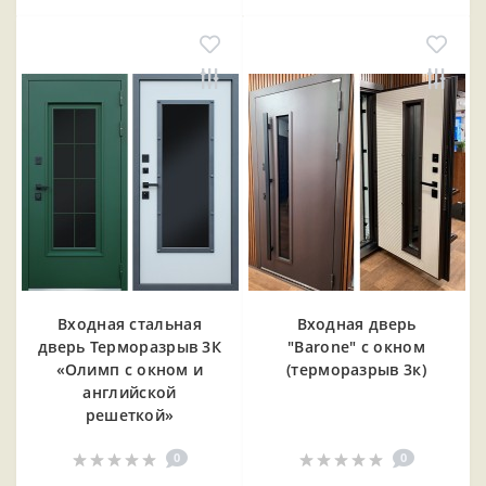
Входная cтальная
Входная дверь
дверь Терморазрыв 3К
"Barone" с окном
«Олимп с окном и
(терморазрыв 3к)
английской
решеткой»
0
0