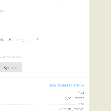
RS
уб.
Нашли дешевле?
мы перезвоним
Купить
Все характеристики
Мдф
Мдф + стекло
нет
Guardian (Россия)