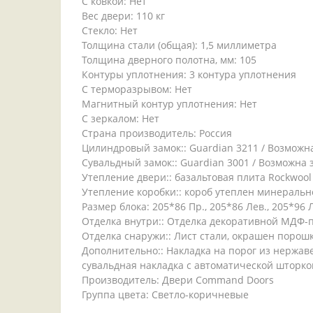
С ковкой: Нет
Вес двери: 110 кг
Стекло: Нет
Толщина стали (общая): 1,5 миллиметра
Толщина дверного полотна, мм: 105
Контуры уплотнения: 3 контура уплотнения
С терморазрывом: Нет
Магнитный контур уплотнения: Нет
С зеркалом: Нет
Страна производитель: Россия
Цилиндровый замок:: Guardian 3211 / Возможна
Сувальдный замок:: Guardian 3001 / Возможна з
Утепление двери:: базальтовая плита Rockwool
Утепление коробки:: короб утеплен минеральн
Размер блока: 205*86 Пр., 205*86 Лев., 205*96 Л
Отделка внутри:: Отделка декоративной МДФ-
Отделка снаружи:: Лист стали, окрашен порош
Дополнительно:: Накладка на порог из нержа
сувальдная накладка с автоматической шторк
Производитель: Двери Command Doors
Группа цвета: Светло-коричневые