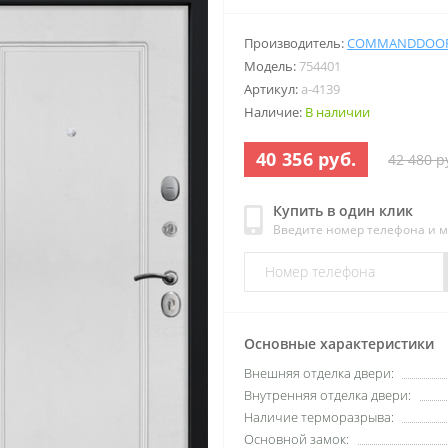
Производитель:
COMMANDDOO
Модель:
754401
Артикул:
a-4139
Наличие:
В наличии
40 356 руб.
42 480 р
Купить в один клик
Введите номер телефона и 
Основные характеристики
Внешняя отделка двери:
Внутренняя отделка двери:
Наличие терморазрыва:
Основной замок: