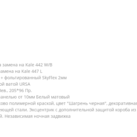
 замена на Kale 442 W/B
амена на Kale 447 L
 + фольгированный SkyFlex 2мм
ой ватой URSA
ев., 205*96 Пр.
панелью от 10мм Белый матовый
ково полимерной краской, цвет "Шагрень черная", декоративная
веющей стали. Эксцентрик с дополнительной защитой короба и
ой. Независимая ночная задвижка