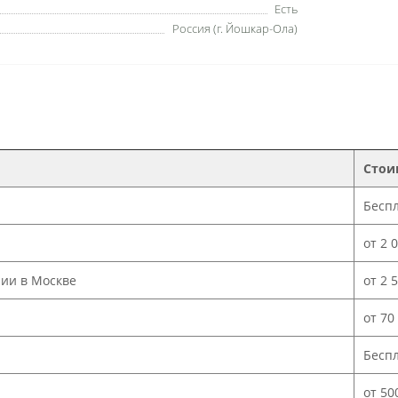
Есть
Россия (г. Йошкар-Ола)
Стои
Бесп
от 2 
нии в Москве
от 2 
от 70
Бесп
от 50