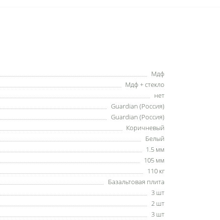
Мдф
Мдф + стекло
нет
Guardian (Россия)
Guardian (Россия)
Коричневый
Белый
1.5 мм
105 мм
110 кг
Базальтовая плита
3 шт
2 шт
3 шт