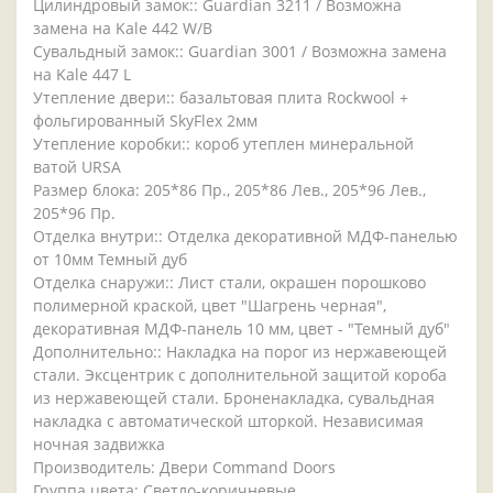
Цилиндровый замок:: Guardian 3211 / Возможна
замена на Kale 442 W/B
Сувальдный замок:: Guardian 3001 / Возможна замена
на Kale 447 L
Утепление двери:: базальтовая плита Rockwool +
фольгированный SkyFlex 2мм
Утепление коробки:: короб утеплен минеральной
ватой URSA
Размер блока: 205*86 Пр., 205*86 Лев., 205*96 Лев.,
205*96 Пр.
Отделка внутри:: Отделка декоративной МДФ-панелью
от 10мм Темный дуб
Отделка снаружи:: Лист стали, окрашен порошково
полимерной краской, цвет "Шагрень черная",
декоративная МДФ-панель 10 мм, цвет - "Темный дуб"
Дополнительно:: Накладка на порог из нержавеющей
стали. Эксцентрик с дополнительной защитой короба
из нержавеющей стали. Броненакладка, сувальдная
накладка с автоматической шторкой. Независимая
ночная задвижка
Производитель: Двери Command Doors
Группа цвета: Светло-коричневые