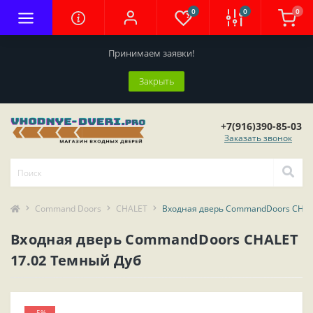
0
0
0
Принимаем заявки!
Закрыть
+7(916)390-85-03
Заказать звонок
Command Doors
CHALET
Входная дверь CommandDoors CHAL
Входная дверь CommandDoors CHALET
17.02 Темный Дуб
-5%