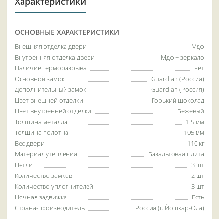
Характеристики
ОСНОВНЫЕ ХАРАКТЕРИСТИКИ
Внешняя отделка двери
Мдф
Внутренняя отделка двери
Мдф + зеркало
Наличие терморазрыва
нет
Основной замок
Guardian (Россия)
Дополнительный замок
Guardian (Россия)
Цвет внешней отделки
Горький шоколад
Цвет внутренней отделки
Бежевый
Толщина металла
1.5 мм
Толщина полотна
105 мм
Вес двери
110 кг
Материал утепления
Базальтовая плита
Петли
3 шт
Количество замков
2 шт
Количество уплотнителей
3 шт
Ночная задвижка
Есть
Страна-производитель
Россия (г. Йошкар-Ола)