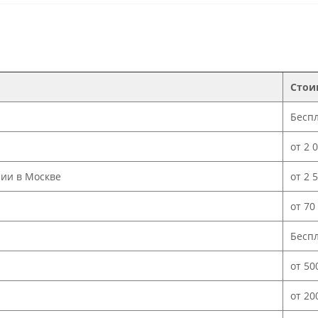
Стои
Бесп
от 2 
нии в Москве
от 2 
от 70
Бесп
от 50
от 20