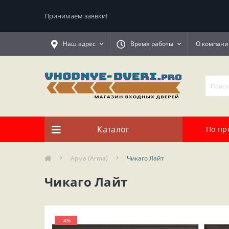
Принимаем заявки!
Наш адрес
Время работы
О компани
Каталог
По пр
Арма (Arma)
Чикаго Лайт
Чикаго Лайт
-4%