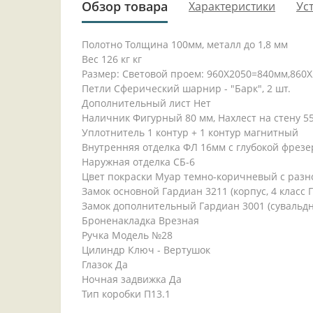
Обзор товара
Характеристики
Ус
Полотно Толщина 100мм, металл до 1,8 мм
Вес 126 кг кг
Размер: Световой проем: 960Х2050=840мм,860Х
Петли Сферический шарнир - "Барк", 2 шт.
Дополнительный лист Нет
Наличник Фигурный 80 мм, Нахлест на стену 5
Уплотнитель 1 контур + 1 контур магнитный
Внутренняя отделка ФЛ 16мм с глубокой фрезе
Наружная отделка СБ-6
Цвет покраски Муар темно-коричневый с раз
Замок основной Гардиан 3211 (корпус, 4 класс 
Замок дополнительный Гардиан 3001 (сувальдны
Броненакладка Врезная
Ручка Модель №28
Цилиндр Ключ - Вертушок
Глазок Да
Ночная задвижка Да
Тип коробки П13.1