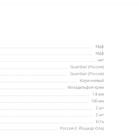
Мдф
Мдф
нет
Guardian (Россия)
Guardian (Россия)
Коричневый
Филадельфия крем
1.8 мм
100 мм
2 шт
2 шт
Есть
Россия (г. Йошкар-Ола)