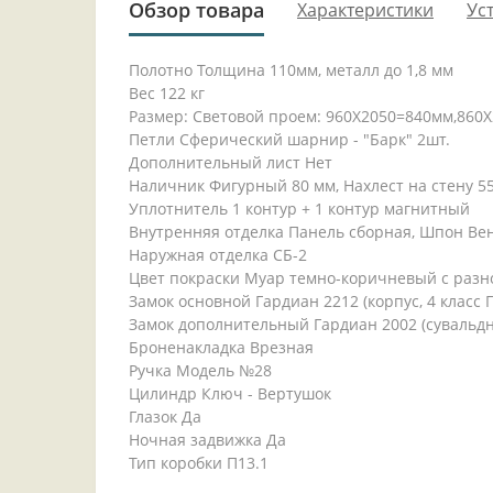
Обзор товара
Характеристики
Ус
Полотно Толщина 110мм, металл до 1,8 мм
Вес 122 кг
Размер: Световой проем: 960Х2050=840мм,860Х
Петли Сферический шарнир - "Барк" 2шт.
Дополнительный лист Нет
Наличник Фигурный 80 мм, Нахлест на стену 5
Уплотнитель 1 контур + 1 контур магнитный
Внутренняя отделка Панель сборная, Шпон Вен
Наружная отделка СБ-2
Цвет покраски Муар темно-коричневый с раз
Замок основной Гардиан 2212 (корпус, 4 класс 
Замок дополнительный Гардиан 2002 (сувальдны
Броненакладка Врезная
Ручка Модель №28
Цилиндр Ключ - Вертушок
Глазок Да
Ночная задвижка Да
Тип коробки П13.1