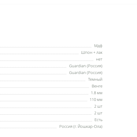
Мдф
Шпон + лак
нет
Guardian (Россия)
Guardian (Россия)
Темный
Венге
1.8 мм
110 мм
2 шт
2 шт
Есть
Россия (г. Йошкар-Ола)