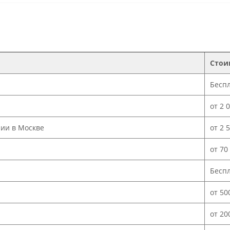
Стои
Бесп
от 2 
нии в Москве
от 2 
от 70
Бесп
от 50
от 20