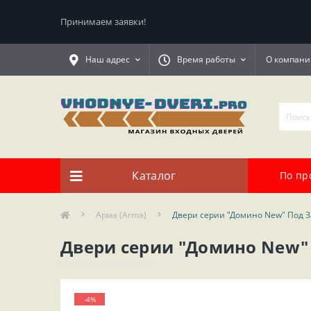
Принимаем заявки!
Наш адрес
Время работы
О компани
Каталог
По пр
Арма (Arma)
Двери серии "Домино New" Под З
Двери серии "Домино New" 
-4%