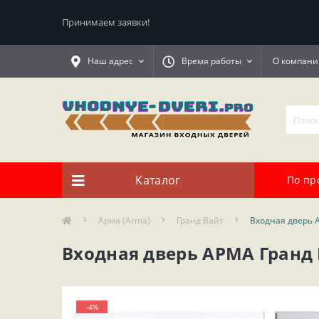
Принимаем заявки!
Наш адрес
Время работы
О компани
Каталог
По пр
Арма (Arma)
Гранд Вайт
Входная дверь 
Входная дверь АРМА Гранд 
-4%