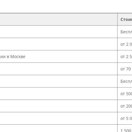
Стои
Бесп
от 2 
нии в Москве
от 2 
от 70
Бесп
от 50
от 20
от 5 
1 500