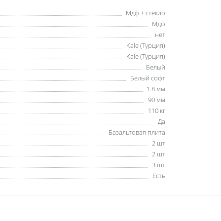
Мдф + стекло
Мдф
нет
Kale (Турция)
Kale (Турция)
Белый
Белый софт
1.8 мм
90 мм
110 кг
Да
Базальтовая плита
2 шт
2 шт
3 шт
Есть