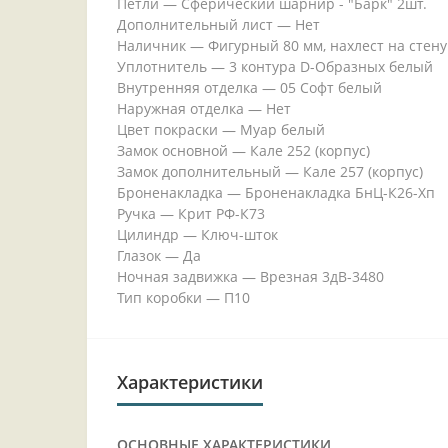
Петли — Сферический шарнир - "Барк" 2шт.
Дополнительный лист — Нет
Наличник — Фигурный 80 мм, нахлест на стену
Уплотнитель — 3 контура D-Образных белый
Внутренняя отделка — 05 Софт белый
Наружная отделка — Нет
Цвет покраски — Муар белый
Замок основной — Кале 252 (корпус)
Замок дополнительный — Кале 257 (корпус)
Броненакладка — Броненакладка БнЦ-К26-Хп
Ручка — Крит РФ-К73
Цилиндр — Ключ-шток
Глазок — Да
Ночная задвижка — Врезная 3дВ-3480
Тип коробки — П10
Характеристики
ОСНОВНЫЕ ХАРАКТЕРИСТИКИ