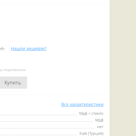
уб.
Нашли дешевле?
мы перезвоним
Купить
Все характеристики
Мдф + стекло
Мдф
нет
Kale (Турция)