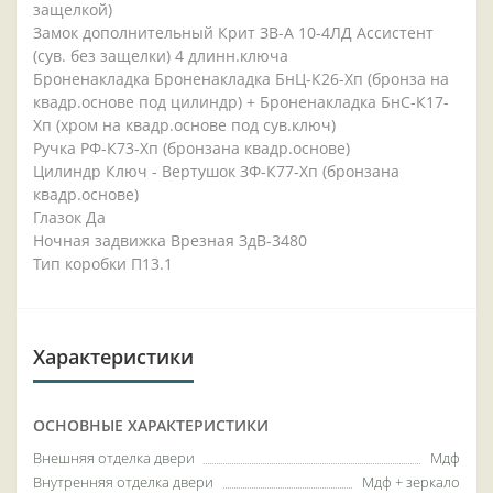
защелкой)
Замок дополнительный Крит ЗВ-А 10-4ЛД Ассистент
(сув. без защелки) 4 длинн.ключа
Броненакладка Броненакладка БнЦ-К26-Хп (бронза на
квадр.основе под цилиндр) + Броненакладка БнС-К17-
Хп (хром на квадр.основе под сув.ключ)
Ручка РФ-К73-Хп (бронзана квадр.основе)
Цилиндр Ключ - Вертушок ЗФ-К77-Хп (бронзана
квадр.основе)
Глазок Да
Ночная задвижка Врезная ЗдВ-3480
Тип коробки П13.1
Характеристики
ОСНОВНЫЕ ХАРАКТЕРИСТИКИ
Внешняя отделка двери
Мдф
Внутренняя отделка двери
Мдф + зеркало