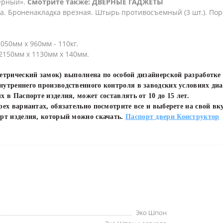
черный».
Смотрите также: ДВЕРНЫЕ ГАДЖЕТЫ
 Броненакладка врезная. Штырь противосъемный (3 шт.). Поро
050мм х 960мм - 110кг.
2150мм х 1130мм х 140мм.
метрический замок) выполнена по особой дизайнерской разработк
утреннего производственного контроля в заводских условиях диа
 в Паспорте изделия, может составлять от 10 до 15 лет.
ех вариантах, обязательно посмотрите все и выберете на свой вку
орт изделия, который можно скачать.
Паспорт двери Конструктор
Эко Шпон