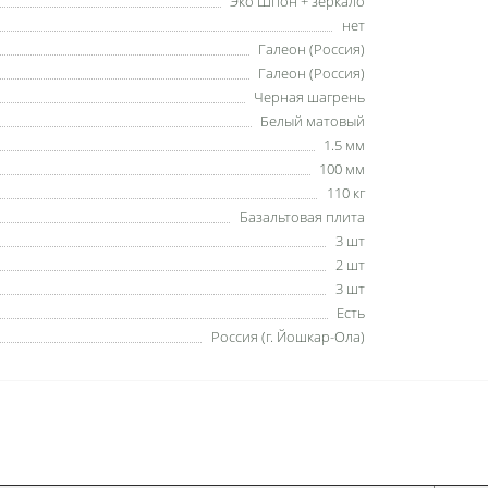
Эко Шпон + зеркало
нет
Галеон (Россия)
Галеон (Россия)
Черная шагрень
Белый матовый
1.5 мм
100 мм
110 кг
Базальтовая плита
3 шт
2 шт
3 шт
Есть
Россия (г. Йошкар-Ола)