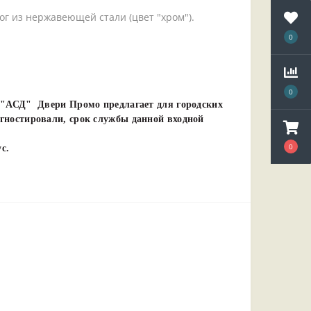
г из нержавеющей стали (цвет "хром").
0
0
е "АСД" Двери Промо предлагает для городских
гностировали, срок службы данной входной
0
с.