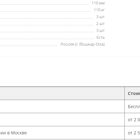
110 мм
110 кг
3 шт
2 шт
3 шт
Есть
Россия (г. Йошкар-Ола)
Стои
Бесп
от 2 
нии в Москве
от 2 