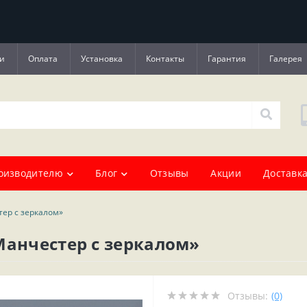
и
Оплата
Установка
Контакты
Гарантия
Галерея
оизводителю
Блог
Отзывы
Акции
Доставка
тер с зеркалом»
Манчестер с зеркалом»
Отзывы:
(0)