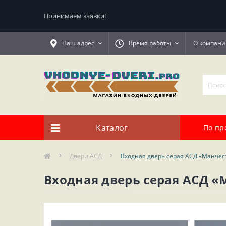
Принимаем заявки!
Наш адрес
Время работы
О компани
Каталог
По пр
Двери АСД
Входная дверь серая АСД «Манчес
Входная дверь серая АСД «