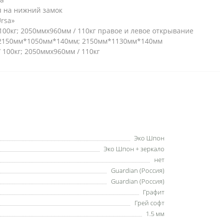
 на нижний замок
rsa»
100кг; 2050ммх960мм / 110кг правое и левое открывание
Г):2150мм*1050мм*140мм; 2150мм*1130мм*140мм
/ 100кг; 2050ммх960мм / 110кг
Эко Шпон
Эко Шпон + зеркало
нет
Guardian (Россия)
Guardian (Россия)
Графит
Грей софт
1.5 мм