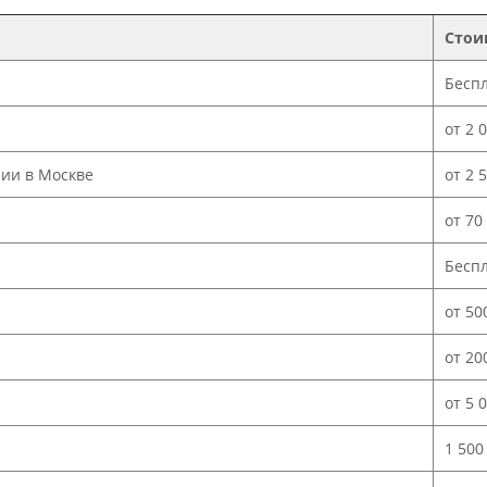
Стои
Бесп
от 2 
нии в Москве
от 2 
от 70
Бесп
от 50
от 20
от 5 
1 500