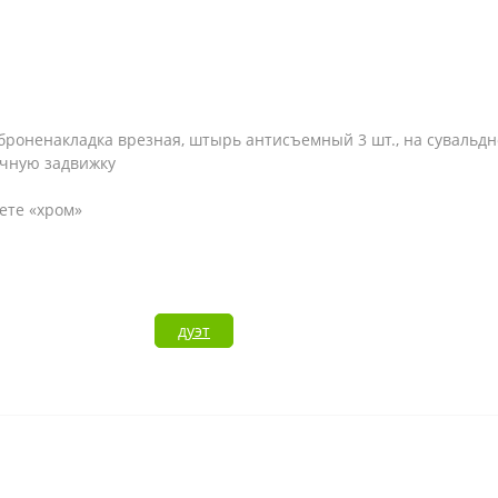
роненакладка врезная, штырь антисъемный 3 шт., на сувальдн
очную задвижку
вете «хром»
дуэт