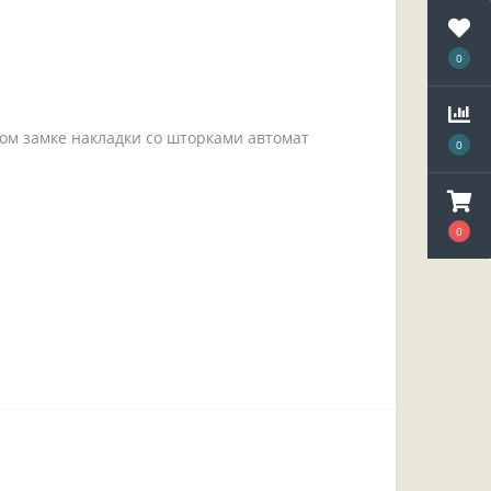
0
ом замке накладки со шторками автомат
0
0