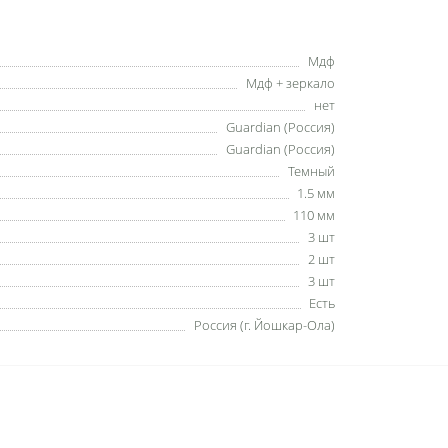
Мдф
Мдф + зеркало
нет
Guardian (Россия)
Guardian (Россия)
Темный
1.5 мм
110 мм
3 шт
2 шт
3 шт
Есть
Россия (г. Йошкар-Ола)