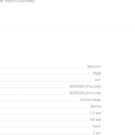
и через коробку
Металл
Мдф
нет
BORDER (Россия)
BORDER (Россия)
Антик медь
Венге
1.2 мм
68 мм
54 кг
2 шт