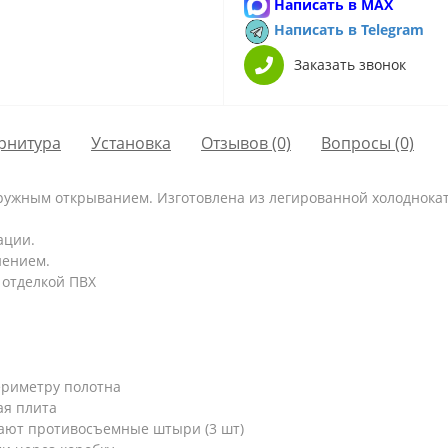
Написать в MAX
Написать в Telegram
Заказать звонок
рнитура
Установка
Отзывов (0)
Вопросы
(0)
ружным открыванием. Изготовлена из легированной холоднокат
ации.
нением.
 отделкой ПВХ
ериметру полотна
ая плита
ают противосъемные штыри (3 шт)