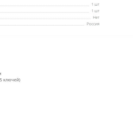
1 шт
1 шт
Нет
Россия
м
(5 ключей)