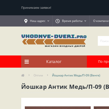
Принимаем заявки!
Наш адрес
Время работы
О компани
Каталог
По пр
Оптим
Йошкар Антик Медь/П-09 (Венге)
Йошкар Антик Медь/П-09 (В