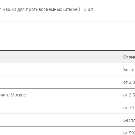
шт, чашки для противосъемных штырей - 3 шт
Стои
Бесп
от 2 
нии в Москве
от 2 
от 70
Бесп
от 50