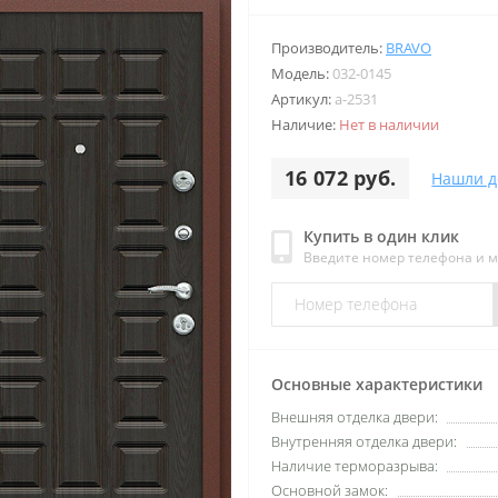
Производитель:
BRAVO
Модель:
032-0145
Артикул:
a-2531
Наличие:
Нет в наличии
16 072 руб.
Нашли д
Купить в один клик
Введите номер телефона и 
Основные характеристики
Внешняя отделка двери:
Внутренняя отделка двери:
Наличие терморазрыва:
Основной замок: