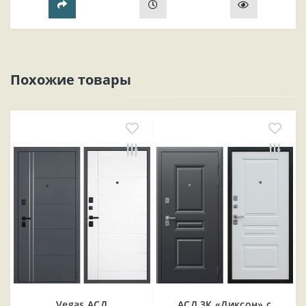
Похожие товары
Vegas АСД
АСД 3К «Диксон» с