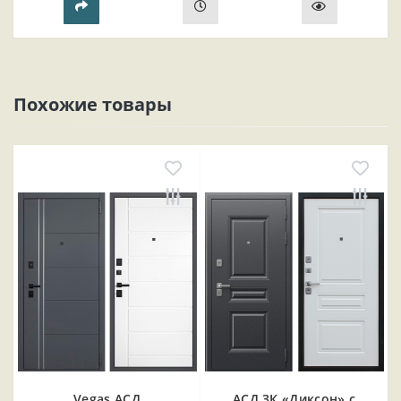
Похожие товары
Vegas АСД
АСД 3К «Диксон» с