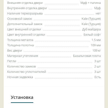
Внешняя отделка двери
Мдф + патина
Внутренняя отделка двери
Мдф
Наличие терморазрыва
нет
Основной замок
Kale (Турция)
Дополнительный замок
Kale (Турция)
Цвет внешней отделки
Дуб майдера
Цвет внутренней отделки
Белый софт
Толщина металла
1.5 мм
Толщина полотна
109 мм
Вес двери
109 кг
Материал утепления
Базальтовая плита
Петли
3 шт
Количество замков
2 шт
Количество уплотнителей
3 шт
Ночная задвижка
Есть
Установка