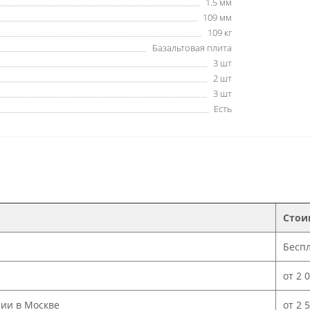
1.5 мм
109 мм
109 кг
Базальтовая плита
3 шт
2 шт
3 шт
Есть
Стои
Бесп
от 2 
нии в Москве
от 2 