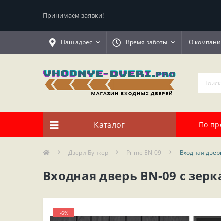
Принимаем заявки!
Наш адрес
Время работы
О компани
Каталог
По пр
Двери Бункер
Prime BN-09
Входная дверь
Входная дверь BN-09 с зерк
-6%