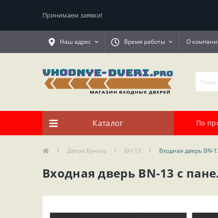
Принимаем заявки!
Наш адрес
Время работы
О компани
Каталог
По пр
Двери Бункер
БН-13
Входная дверь BN-1
Входная дверь BN-13 с па