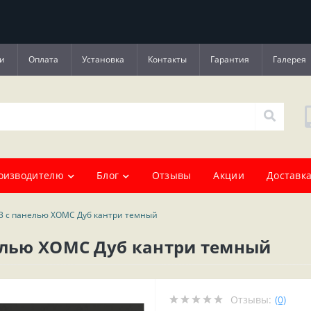
и
Оплата
Установка
Контакты
Гарантия
Галерея
оизводителю
Блог
Отзывы
Акции
Доставка
3 с панелью ХОМС Дуб кантри темный
нелью ХОМС Дуб кантри темный
Отзывы:
(0)