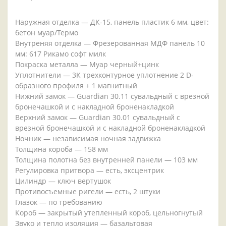
Наружная отделка — ДК-15, панель пластик 6 мм, цвет:
бетон муар/Термо
Внутреняя отделка — Фрезерованная МДФ панель 10
мм: 617 Рикамо софт милк
Покраска металла — Муар черный+цинк
Уплотнители — 3К трехконтурное уплотнение 2 D-
образного профиля + 1 магнитный
Нижний замок — Guardian 30.11 сувальдный с врезной
бронечашкой и с накладной броненакладкой
Верхний замок — Guardian 30.01 сувальдный с
врезной бронечашкой и с накладной броненакладкой
Ночник — независимая ночная задвижка
Толщина короба — 158 мм
Толщина полотна без внутренней панели — 103 мм
Регулировка притвора — есть, эксцентрик
Цилиндр — ключ вертушок
Противосъемные ригели — есть, 2 штуки
Глазок — по требованию
Короб — закрытый утепленный короб, цельногнутый
Звуко и тепло изоляция — базальтовая