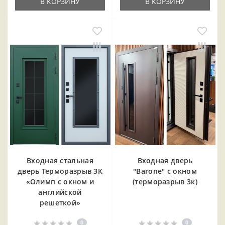
В КОРЗИНУ
В КОРЗИНУ
Входная cтальная
Входная дверь
дверь Терморазрыв 3К
"Barone" с окном
«Олимп с окном и
(терморазрыв 3к)
английской
решеткой»
0
0