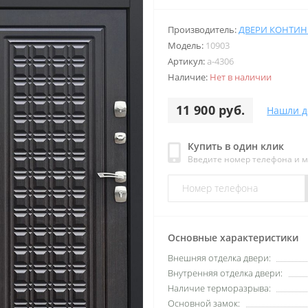
Производитель:
ДВЕРИ КОНТИН
Модель:
10903
Артикул:
a-4306
Наличие:
Нет в наличии
11 900 руб.
Нашли д
Купить в один клик
Введите номер телефона и 
Основные характеристики
Внешняя отделка двери:
Внутренняя отделка двери:
Наличие терморазрыва:
Основной замок: