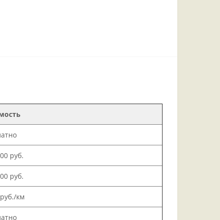
мость
латно
000 руб.
500 руб.
 руб./км
латно