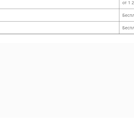
от 1 
Бесп
Беспл