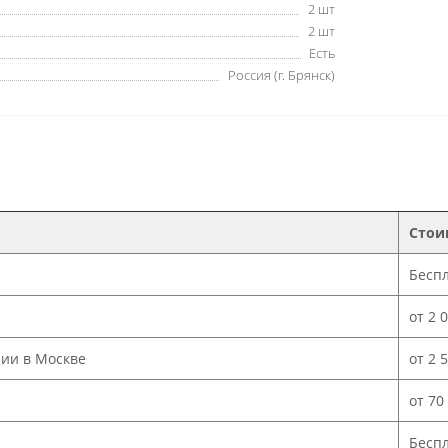
2 шт
2 шт
Есть
Россия (г. Брянск)
Стои
Бесп
от 2 
нии в Москве
от 2 
от 70
Бесп