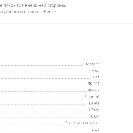
ое покрытие внейшней стороны.
внутренней стороны: Венге
Металл
Мдф
нет
ДК-401
ДК-402
Черный
Венге
1.2 мм
70 мм
Базальтовая плита
2 шт