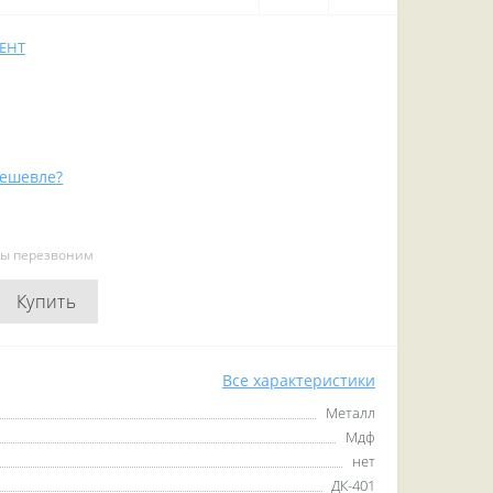
ЕНТ
ешевле?
мы перезвоним
Купить
Все характеристики
Металл
Мдф
нет
ДК-401