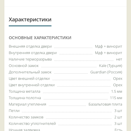
Характеристики
ОСНОВНЫЕ ХАРАКТЕРИСТИКИ
Внешняя отделка двери
Мдф + винорит
Внутренняя отделка двери
Мдф + винорит
Наличие терморазрыва
нет
Основной замок
Kale (Турция)
Дополнительный замок
Guardian (Россия)
Цвет внешней отделки
Орех
Цвет внутренней отделки
Орех
Толщина металла
1.5 мм
Толщина полотна
115 мм
Материал утепления
Базальтовая плита
Петли
3 шт
Количество замков
2 шт
Количество уплотнителей
3 шт
Ночная задвижка
Есть