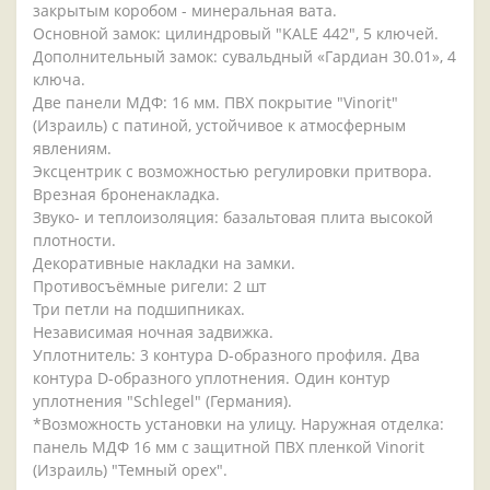
закрытым коробом - минеральная вата.
Основной замок: цилиндровый "KALE 442", 5 ключей.
Дополнительный замок: сувальдный «Гардиан 30.01», 4
ключа.
Две панели МДФ: 16 мм. ПВХ покрытие "Vinorit"
(Израиль) с патиной, устойчивое к атмосферным
явлениям.
Эксцентрик с возможностью регулировки притвора.
Врезная броненакладка.
Звуко- и теплоизоляция: базальтовая плита высокой
плотности.
Декоративные накладки на замки.
Противосъёмные ригели: 2 шт
Три петли на подшипниках.
Независимая ночная задвижка.
Уплотнитель: 3 контура D-образного профиля. Два
контура D-образного уплотнения. Один контур
уплотнения "Schlegel" (Германия).
*Возможность установки на улицу. Наружная отделка:
панель МДФ 16 мм с защитной ПВХ пленкой Vinorit
(Израиль) "Темный орех".