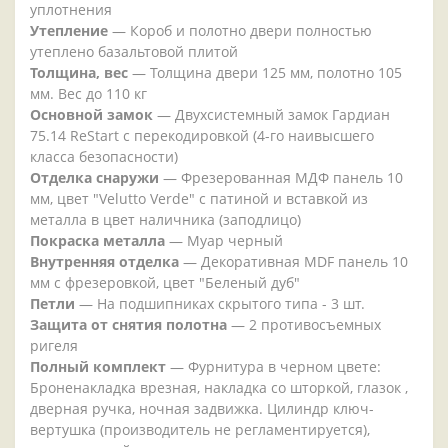
уплотнения
Утепление
— Короб и полотно двери полностью
утеплено базальтовой плитой
Толщина, вес
— Толщина двери 125 мм, полотно 105
мм. Вес до 110 кг
Основной замок
— Двухсистемный замок Гардиан
75.14 ReStart с перекодировкой (4-го наивысшего
класса безопасности)
Отделка снаружи
— Фрезерованная МДФ панель 10
мм, цвет "Velutto Verde" с патиной и вставкой из
металла в цвет наличника (заподлицо)
Покраска металла
— Муар черный
Внутренняя отделка
— Декоративная MDF панель 10
мм с фрезеровкой, цвет "Беленый дуб"
Петли
— На подшипниках скрытого типа - 3 шт.
Защита от снятия полотна
— 2 противосъемных
ригеля
Полный комплект
— Фурнитура в черном цвете:
Броненакладка врезная, накладка со шторкой, глазок ,
дверная ручка, ночная задвижка. Цилиндр ключ-
вертушка (производитель не регламентируется),