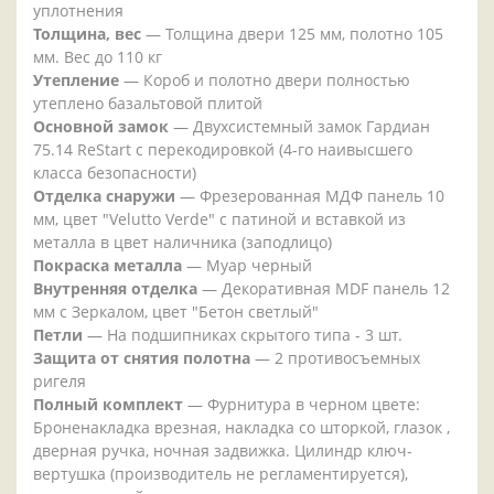
уплотнения
Толщина, вес
— Толщина двери 125 мм, полотно 105
мм. Вес до 110 кг
Утепление
— Короб и полотно двери полностью
утеплено базальтовой плитой
Основной замок
— Двухсистемный замок Гардиан
75.14 ReStart с перекодировкой (4-го наивысшего
класса безопасности)
Отделка снаружи
— Фрезерованная МДФ панель 10
мм, цвет "Velutto Verde" с патиной и вставкой из
металла в цвет наличника (заподлицо)
Покраска металла
— Муар черный
Внутренняя отделка
— Декоративная MDF панель 12
мм с Зеркалом, цвет "Бетон светлый"
Петли
— На подшипниках скрытого типа - 3 шт.
Защита от снятия полотна
— 2 противосъемных
ригеля
Полный комплект
— Фурнитура в черном цвете:
Броненакладка врезная, накладка со шторкой, глазок ,
дверная ручка, ночная задвижка. Цилиндр ключ-
вертушка (производитель не регламентируется),