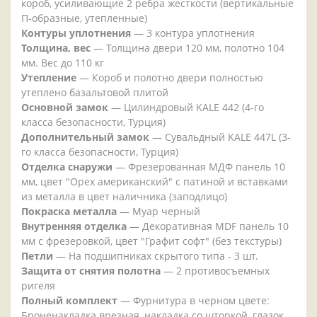
короб, усиливающие 2 ребра жесткости (вертикальные
П-образные, утепленные)
Контуры уплотнения
— 3 контура уплотнения
Толщина, вес
— Толщина двери 120 мм, полотно 104
мм. Вес до 110 кг
Утепление
— Короб и полотно двери полностью
утеплено базальтовой плитой
Основной замок
— Цилиндровый KALE 442 (4-го
класса безопасности, Турция)
Дополнительный замок
— Сувальдный KALE 447L (3-
го класса безопасности, Турция)
Отделка снаружи
— Фрезерованная МДФ панель 10
мм, цвет "Орех американский" с патиной и вставками
из металла в цвет наличника (заподлицо)
Покраска металла
— Муар черный
Внутренняя отделка
— Декоративная MDF панель 10
мм с фрезеровкой, цвет "Графит софт" (без текстуры)
Петли
— На подшипниках скрытого типа - 3 шт.
Защита от снятия полотна
— 2 противосъемных
ригеля
Полный комплект
— Фурнитура в черном цвете:
Броненакладка врезная, накладка со шторкой, глазок ,