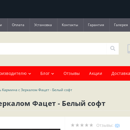
и
Оплата
Установка
Контакты
Гарантия
Галерея
оизводителю
Блог
Отзывы
Акции
Доставка
ь Кармина с Зеркалом Фацет - Белый софт
еркалом Фацет - Белый софт
Отзывы:
(0)