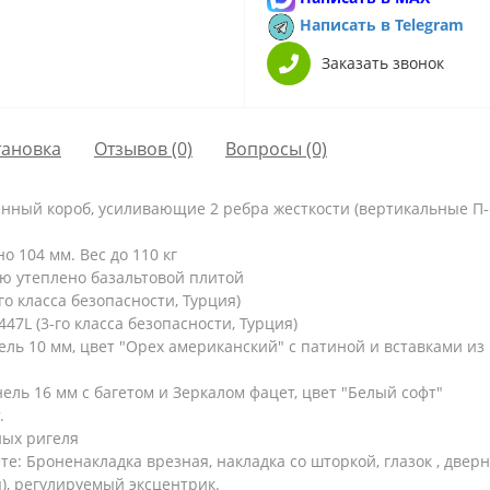
Написать в Telegram
Заказать звонок
тановка
Отзывов (0)
Вопросы
(0)
енный короб, усиливающие 2 ребра жесткости (вертикальные П
 104 мм. Вес до 110 кг
ю утеплено базальтовой плитой
о класса безопасности, Турция)
7L (3-го класса безопасности, Турция)
 10 мм, цвет "Орех американский" с патиной и вставками из 
ль 16 мм с багетом и Зеркалом фацет, цвет "Белый софт"
.
ых ригеля
: Броненакладка врезная, накладка со шторкой, глазок , двер
), регулируемый эксцентрик.