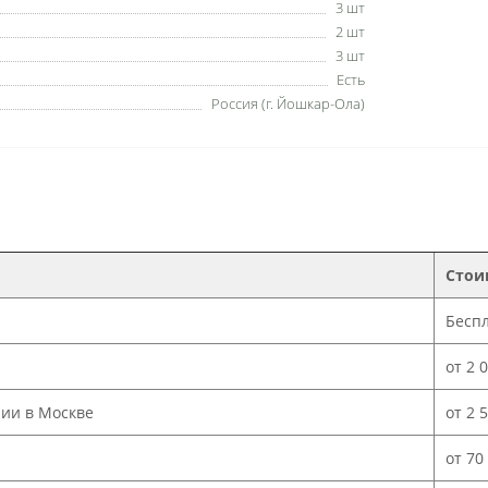
3 шт
2 шт
3 шт
Есть
Россия (г. Йошкар-Ола)
Стои
Бесп
от 2 
нии в Москве
от 2 
от 70