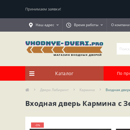
Принимаем заявки!
Наш адрес
Время работы
О компани
Каталог
По пр
Двери Лабиринт
Кармина
Входная двер
Входная дверь Кармина с З
-0%