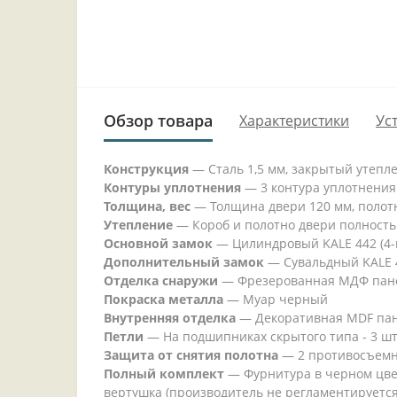
Обзор товара
Характеристики
Ус
Конструкция
— Сталь 1,5 мм, закрытый утепл
Контуры уплотнения
— 3 контура уплотнения
Толщина, вес
— Толщина двери 120 мм, полотно
Утепление
— Короб и полотно двери полность
Основной замок
— Цилиндровый KALE 442 (4-г
Дополнительный замок
— Сувальдный KALE 44
Отделка снаружи
— Фрезерованная МДФ панель
Покраска металла
— Муар черный
Внутренняя отделка
— Декоративная MDF пане
Петли
— На подшипниках скрытого типа - 3 шт
Защита от снятия полотна
— 2 противосъемн
Полный комплект
— Фурнитура в черном цвете
вертушка (производитель не регламентируется