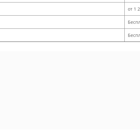
от 1 
Бесп
Беспл