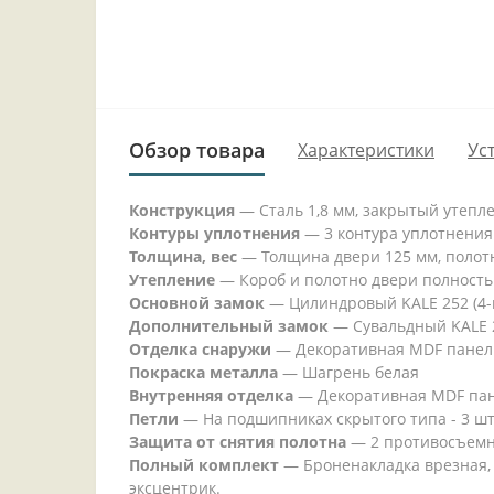
Обзор товара
Характеристики
Ус
Конструкция
— Сталь 1,8 мм, закрытый утепл
Контуры уплотнения
— 3 контура уплотнения
Толщина, вес
— Толщина двери 125 мм, полотно
Утепление
— Короб и полотно двери полность
Основной замок
— Цилиндровый KALE 252 (4-г
Дополнительный замок
— Сувальдный KALE 25
Отделка снаружи
— Декоративная MDF панель 
Покраска металла
— Шагрень белая
Внутренняя отделка
— Декоративная MDF панел
Петли
— На подшипниках скрытого типа - 3 шт
Защита от снятия полотна
— 2 противосъемн
Полный комплект
— Броненакладка врезная, 
эксцентрик.