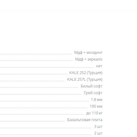
Мдф + молдинг
Мдф + зеркало
нет
KALE 252 (Турция)
KALE 257L (Турция)
Белый софт
Грей софт
1.8 мм
105 мм
до 110 кг
Базальтовая плита
3 шт
2 шт