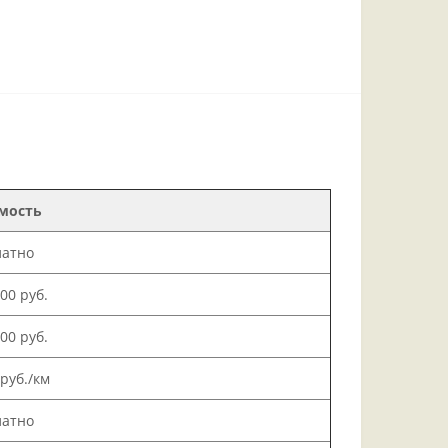
мость
латно
000 руб.
500 руб.
 руб./км
латно