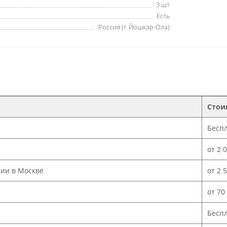
3 шт
Есть
Россия (г. Йошкар-Ола)
Стои
Бесп
от 2 
нии в Москве
от 2 
от 70
Бесп