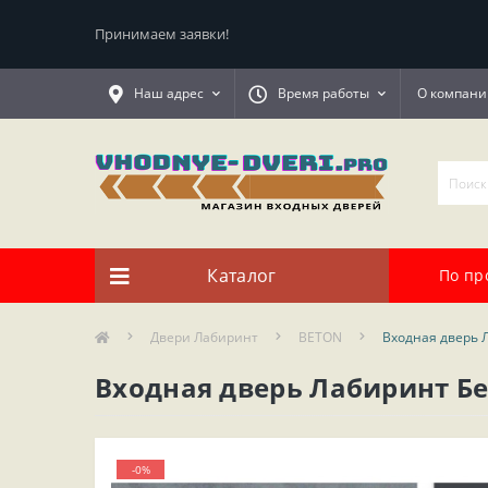
Принимаем заявки!
Наш адрес
Время работы
О компани
Каталог
По пр
Двери Лабиринт
BETON
Входная дверь 
Входная дверь Лабиринт Бе
-0%