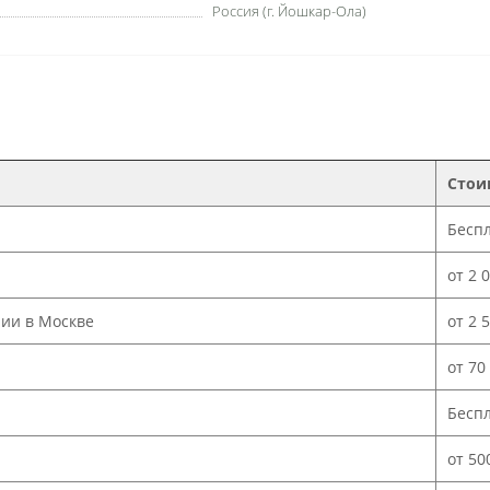
Россия (г. Йошкар-Ола)
Стои
Бесп
от 2 
нии в Москве
от 2 
от 70
Бесп
от 50