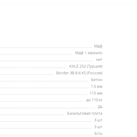
Мдф
Мдф + зеркало
нет
KALE 252 (Турция)
Border ЗВ 8-6 К5 (Россия)
Бетон
1.5 мм
115 мм
до 110 кг
Да
Базальтовая плита
3 шт
3 шт
Есть