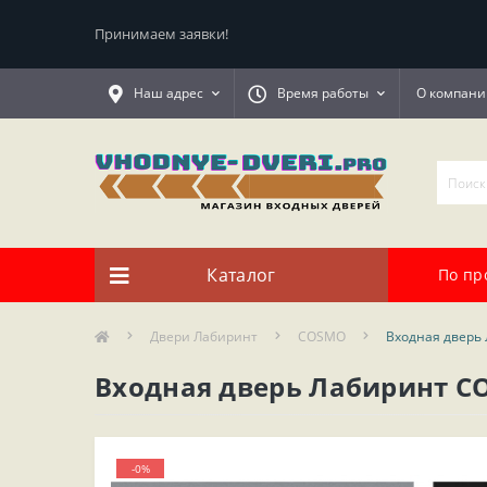
Принимаем заявки!
Наш адрес
Время работы
О компани
Каталог
По пр
Двери Лабиринт
COSMO
Входная дверь
Входная дверь Лабиринт CO
-0%