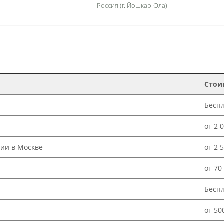
Россия (г. Йошкар-Ола)
Стои
Бесп
от 2 
нии в Москве
от 2 
от 70
Бесп
от 50