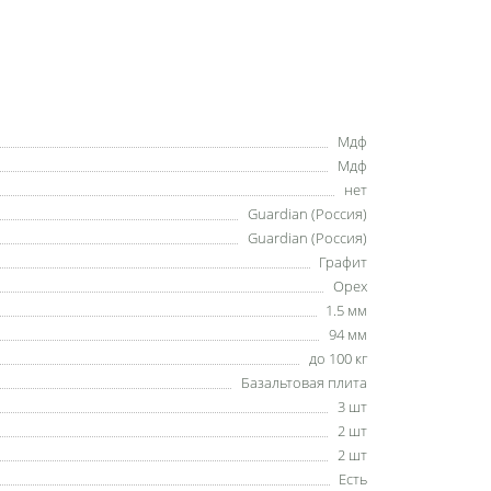
Мдф
Мдф
нет
Guardian (Россия)
Guardian (Россия)
Графит
Орех
1.5 мм
94 мм
до 100 кг
Базальтовая плита
3 шт
2 шт
2 шт
Есть