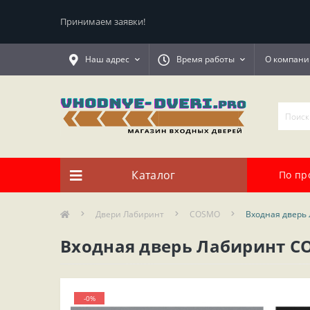
Принимаем заявки!
Наш адрес
Время работы
О компани
Каталог
По пр
Двери Лабиринт
COSMO
Входная дверь 
Входная дверь Лабиринт CO
-0%