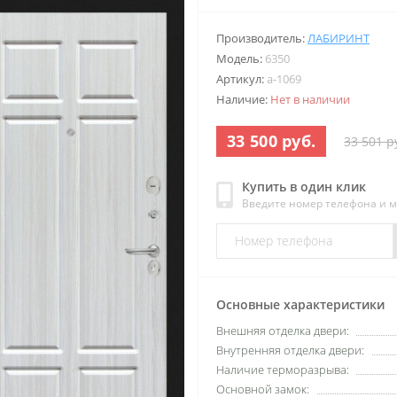
Производитель:
ЛАБИРИНТ
Модель:
6350
Артикул:
a-1069
Наличие:
Нет в наличии
33 500 руб.
33 501 р
Купить в один клик
Введите номер телефона и 
Основные характеристики
Внешняя отделка двери:
Внутренняя отделка двери:
Наличие терморазрыва:
Основной замок: