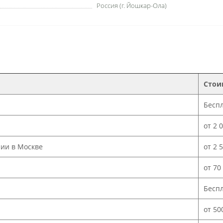
Россия (г. Йошкар-Ола)
Стои
Бесп
от 2 
нии в Москве
от 2 
от 70
Бесп
от 50