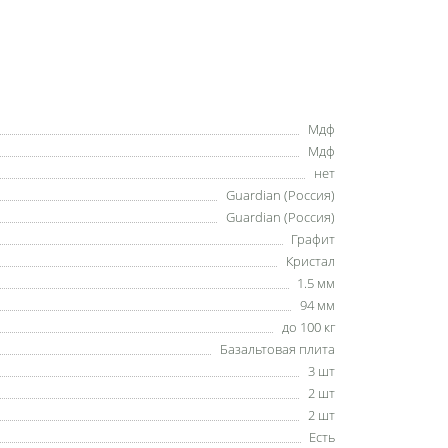
Мдф
Мдф
нет
Guardian (Россия)
Guardian (Россия)
Графит
Кристал
1.5 мм
94 мм
до 100 кг
Базальтовая плита
3 шт
2 шт
2 шт
Есть