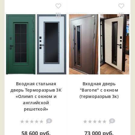
Входная cтальная
Входная дверь
дверь Терморазрыв 3К
"Barone" с окном
«Олимп с окном и
(терморазрыв 3к)
английской
решеткой»
0
0
58 600 руб.
73 000 руб.