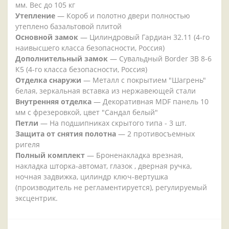
мм. Вес до 105 кг
Утепление
— Короб и полотно двери полностью
утеплено базальтовой плитой
Основной замок
— Цилиндровый Гардиан 32.11 (4-го
наивысшего класса безопасности, Россия)
Дополнительный замок
— Сувальдный Border ЗВ 8-6
К5 (4-го класса безопасности, Россия)
Отделка снаружи
— Металл с покрытием "Шагрень"
белая, зеркальная вставка из нержавеющей стали
Внутренняя отделка
— Декоративная MDF панель 10
мм с фрезеровкой, цвет "Сандал белый"
Петли
— На подшипниках скрытого типа - 3 шт.
Защита от снятия полотна
— 2 противосъемных
ригеля
Полный комплект
— Броненакладка врезная,
накладка шторка-автомат, глазок , дверная ручка,
ночная задвижка, цилиндр ключ-вертушка
(производитель не регламентируется), регулируемый
эксцентрик.