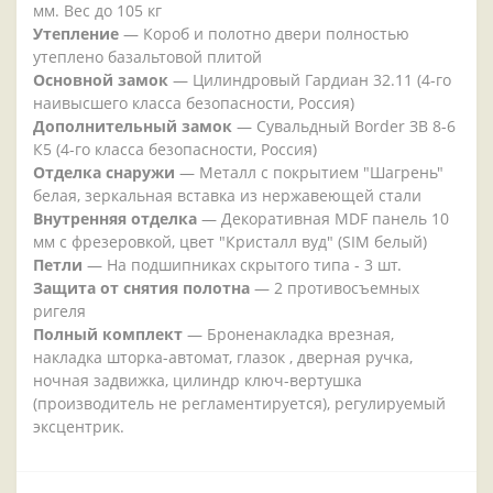
мм. Вес до 105 кг
Утепление
— Короб и полотно двери полностью
утеплено базальтовой плитой
Основной замок
— Цилиндровый Гардиан 32.11 (4-го
наивысшего класса безопасности, Россия)
Дополнительный замок
— Сувальдный Border ЗВ 8-6
К5 (4-го класса безопасности, Россия)
Отделка снаружи
— Металл с покрытием "Шагрень"
белая, зеркальная вставка из нержавеющей стали
Внутренняя отделка
— Декоративная MDF панель 10
мм с фрезеровкой, цвет "Кристалл вуд" (SIM белый)
Петли
— На подшипниках скрытого типа - 3 шт.
Защита от снятия полотна
— 2 противосъемных
ригеля
Полный комплект
— Броненакладка врезная,
накладка шторка-автомат, глазок , дверная ручка,
ночная задвижка, цилиндр ключ-вертушка
(производитель не регламентируется), регулируемый
эксцентрик.