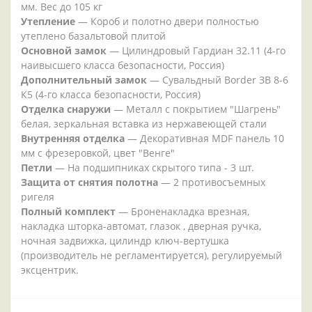
мм. Вес до 105 кг
Утепление
— Короб и полотно двери полностью
утеплено базальтовой плитой
Основной замок
— Цилиндровый Гардиан 32.11 (4-го
наивысшего класса безопасности, Россия)
Дополнительный замок
— Сувальдный Border ЗВ 8-6
К5 (4-го класса безопасности, Россия)
Отделка снаружи
— Металл с покрытием "Шагрень"
белая, зеркальная вставка из нержавеющей стали
Внутренняя отделка
— Декоративная MDF панель 10
мм с фрезеровкой, цвет "Венге"
Петли
— На подшипниках скрытого типа - 3 шт.
Защита от снятия полотна
— 2 противосъемных
ригеля
Полный комплект
— Броненакладка врезная,
накладка шторка-автомат, глазок , дверная ручка,
ночная задвижка, цилиндр ключ-вертушка
(производитель не регламентируется), регулируемый
эксцентрик.